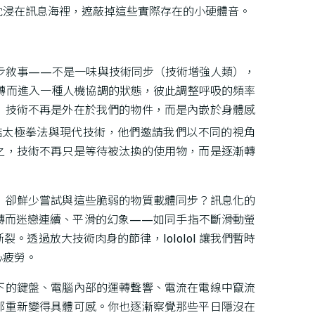
沈浸在訊息海裡，遮蔽掉這些實際存在的小硬體音。
塑的進步敘事——不是一味與技術同步（技術增強人類），
轉而進入一種人機協調的狀態，彼此調整呼吸的頻率
：技術不再是外在於我們的物件，而是內嵌於身體感
結太極拳法與現代技術，他們邀請我們以不同的視角
之，技術不再只是等待被汰換的使用物，而是逐漸轉
，卻鮮少嘗試與這些脆弱的物質載體同步？訊息化的
轉而迷戀連續、平滑的幻象——如同手指不斷滑動螢
。透過放大技術肉身的節律，lololol 讓我們暫時
心疲勞。
下的鍵盤、電腦內部的運轉聲響、電流在電線中竄流
都重新變得具體可感。你也逐漸察覺那些平日隱沒在