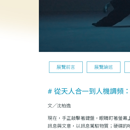
展覽前言
展覽論述
# 從天人合一到人機調頻：lo
文／沈柏逸
現在，手正敲擊著鍵盤，眼睛盯著螢幕
訊息與文意，以訊息駕馭物質；硬碟的