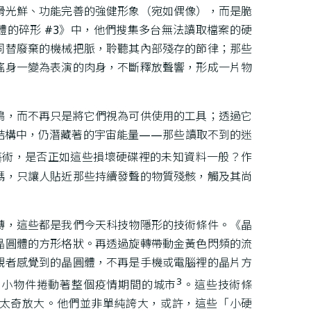
滑光鮮、功能完善的強健形象（宛如偶像），而是脆
體的碎形 #3》中，他們搜集多台無法讀取檔案的硬
同替廢棄的機械把脈，聆聽其內部殘存的節律；那些
搖身一變為表演的肉身，不斷釋放聲響，形成一片物
鳴，而不再只是將它們視為可供使用的工具；透過它
結構中，仍潛藏著的宇宙能量——那些讀取不到的迷
藝術，是否正如這些損壞硬碟裡的未知資料一般？作
碼，只讓人貼近那些持續發聲的物質殘骸，觸及其尚
轉，這些都是我們今天科技物隱形的技術條件。《晶
晶圓體的方形格狀。再透過旋轉帶動金黃色閃頻的流
觀者感覺到的晶圓體，不再是手機或電腦裡的晶片方
3
，小物件捲動著整個疫情期間的城市
。這些技術條
太奇放大。他們並非單純誇大，或許，這些「小硬