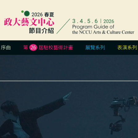
序曲
第
26
屆駐校藝術計畫
展覽系列
表演系列