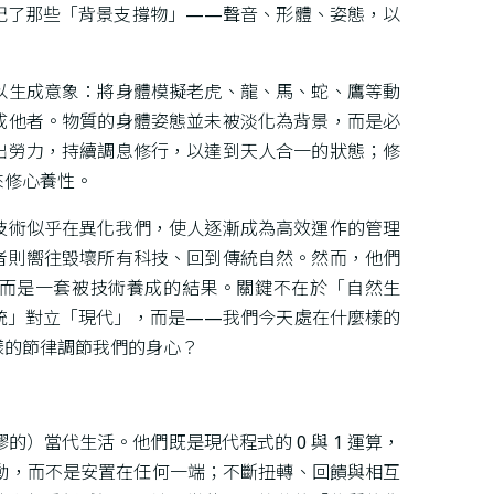
記了那些「背景支撐物」——聲音、形體、姿態，以
以生成意象：將身體模擬老虎、龍、馬、蛇、鷹等動
成他者。物質的身體姿態並未被淡化為背景，而是必
出勞力，持續調息修行，以達到天人合一的狀態；修
來修心養性。
技術似乎在異化我們，使人逐漸成為高效運作的管理
者則嚮往毀壞所有科技、回到傳統自然。然而，他們
而是一套被技術養成的結果。關鍵不在於「自然生
統」對立「現代」，而是——我們今天處在什麼樣的
樣的節律調節我們的身心？
荒謬的）當代生活。他們既是現代程式的 0 與 1 運算，
動，而不是安置在任何一端；不斷扭轉、回饋與相互