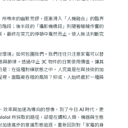
」所帶來的幽默荒謬，逐漸滑入「人機融合」的臨界
的階段；後半段的「攝影機橋段」則隨著噠噠作響的
張，最終在突兀的停頓中戛然而止，使人無法判斷究
術環境」如何包圍我們。我們往往只注意家電可以替
與節律。透過中止 3C 物件的日常使用價值，讓其
的是：在這種對練狀態之中，人究竟是在與技術的加
程裡，面臨被吞噬的風險？抑或，人始終處於一種與
效率與加速為導向的想像，到了今日 AI 時代，更
lolol 所採取的路徑，卻是在調和人類、機器與生態
對加速進步的意識形態追逐，重新回到對「家電的身