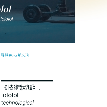
展覽專文/鄭文琦
《技術狀態》,
lololol
technological