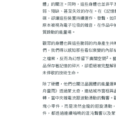
體」的關注。同時，這些身體也並非平
弱、殘缺、甚至失效的存在。在《記憶
碟，卻讓這些裝置持續運作、發聲，如
原本被視為電子垃圾的雜音，在作品中
質躁動的能量場。
觀眾的身體也與這些脆弱的肉身產生共
們，我們得以感知那些看似衰變的內部
2
之檔案，反而為幻想留下廣闊空間
。
品保存著記憶的碎片，卻拒絕被完整解
未停歇的技術生命。
除了硬體，他們也關注晶圓體的能量運
舟靈雨》透過蒙太奇，連結城市窗框與
轉，當中夾雜電流跟波動湧動的聲響。
塊小零件，而是滂然金龍的迴旋湧動
件，都透過連續嗡鳴的混沌聲響以及蒙