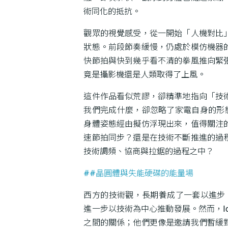
術同化的抵抗。
觀眾的視覺感受，從一開始「人機對比
狀態。前段節奏緩慢，仍處於模仿機器
快節拍與快到幾乎看不清的拳風推向緊
竟是攝影機還是人類取得了上風。
這件作品看似荒謬，卻精準地指向「技
我們完成什麼，卻忽略了家電自身的形態
身體姿態經由擬仿浮現出來，值得關注
速節拍同步？還是在技術不斷推進的過
技術調頻、協商與拉鋸的過程之中？
##晶圓體與失能硬碟的能量場
西方的技術觀，長期養成了一套以進步、
進一步以技術為中心推動發展。然而，lo
之間的關係；他們更像是邀請我們暫緩