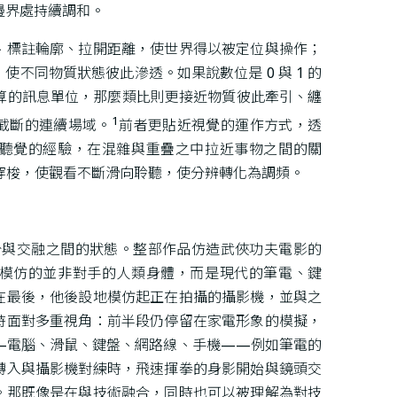
邊界處持續調和。
、標註輪廓、拉開距離，使世界得以被定位與操作；
不同物質狀態彼此滲透。如果說數位是 0 與 1 的
算的訊息單位，那麼類比則更接近物質彼此牽引、纏
1
截斷的連續場域。
前者更貼近視覺的運作方式，透
聽覺的經驗，在混雜與重疊之中拉近事物之間的關
制之間穿梭，使觀看不斷滑向聆聽，使分辨轉化為調頻。
區分與交融之間的狀態。整部作品仿造武俠功夫電影的
模仿的並非對手的人類身體，而是現代的筆電、鍵
在最後，他後設地模仿起正在拍攝的攝影機，並與之
時面對多重視角：前半段仍停留在家電形象的模擬，
—電腦、滑鼠、鍵盤、網路線、手機——例如筆電的
轉入與攝影機對練時，飛速揮拳的身影開始與鏡頭交
。那既像是在與技術融合，同時也可以被理解為對技