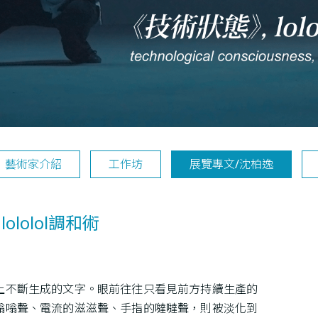
藝術家介紹
工作坊
展覽專文/沈柏逸
lolol調和術
上不斷生成的文字。眼前往往只看見前方持續生產的
嗡嗡聲、電流的滋滋聲、手指的噠噠聲，則被淡化到