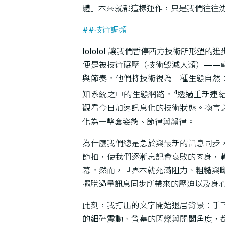
體」本來就都這樣運作，只是我們往往
##技術調頻
lololol 讓我們暫停西方技術所形
便是被技術碾壓（技術毀滅人類）——
與節奏。他們將技術視為一種生態自然
4
知系統之中的生態網路。
透過重新連
觀看今日加速訊息化的技術狀態。換言
化為一整套姿態、節律與韻律。
為什麼我們總是急於與最新的訊息同步
節拍，使我們逐漸忘記會衰敗的肉身，
幕。然而，世界本就充滿阻力、粗糙與斷裂
擺脫過量訊息同步所帶來的壓迫以及身
此刻，我打出的文字開始退居背景：手
的細碎震動、螢幕的閃爍與開闔角度，