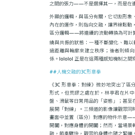
之間的張力——不是選擇其一，而是在
外顯的邏輯，與區分有關，它切割形象
內在的運作，則指向交融，讓界線鬆動，使
區分邏輯——將連續的流動轉換為可計
繞與共振的狀態：一種不斷變化、難以
過距離與輪廓來建立秩序；後者則傾向
係。lololol 正是在這兩種感知機
##人機交融的3C形意拳
《3C 形意拳：對練》微妙地突出了
形式，但荒謬之處在於，林亭君在片中
盤、滑鼠等日常用品的「姿態」；甚至
展開「對練」。三頻道的影像讓觀眾同
畫面中並置（區分）對應的物件示意—
開闔，對應身體的開闔；然而，當場景
融，節奏驟快，觀眾的身體也隨之緊繃