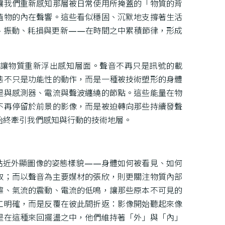
讓我們重新感知那層被日常使用所掩蓋的「物質的背
植物的內在聲響。這些看似穩固、沉默地支撐著生活
、振動、耗損與更新——在時間之中累積節律，形成
ol 讓物質重新浮出感知層面。聲音不再只是訊號的載
態不只是功能性的動作，而是一種被技術塑形的身體
是與感測器、電流與聲波纏繞的節點。這些能量在物
不再停留於前景的影像，而是被迫轉向那些持續發聲
始終牽引我們感知與行動的技術地層。
君更貼近外顯圖像的姿態樣貌——身體如何被看見、如何
取；而以聲音為主要媒材的張欣，則更關注物質內部
擦、氣流的震動、電流的低鳴，讓那些原本不可見的
工明確，而是反覆在彼此間折返：影像開始聽起來像
是在這種來回擺盪之中，他們維持著「外」與「內」