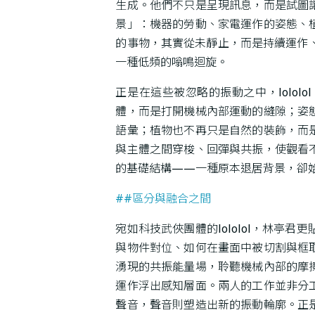
生成。他們不只是呈現訊息，而是試圖
景」：機器的勞動、家電運作的姿態、
的事物，其實從未靜止，而是持續運作
一種低頻的嗡鳴迴旋。
正是在這些被忽略的振動之中，lolol
體，而是打開機械內部運動的縫隙；姿
語彙；植物也不再只是自然的裝飾，而
與主體之間穿梭、回彈與共振，使觀看
的基礎結構——一種原本退居背景，卻
##區分與融合之間
宛如科技武俠團體的lololol，林亭
與物件對位、如何在畫面中被切割與框
湧現的共振能量場，聆聽機械內部的摩
運作浮出感知層面。兩人的工作並非分
聲音，聲音則塑造出新的振動輪廓。正