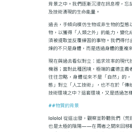
背景之中。我們逐漸沉浸在訊息裡，忘
及技術湧現的生命能量。
過去，手傾向模仿生物或非生物的型態
物，以獲得「人類之外」的能力，變化
須被提取並反覆練習的事物。我們得付
煉的不只是身體，而是透過身體的重複
現在與過去看似對立：追求效率的現代
機器；面對此種困境，極端的盧德主義
往往忽略，身體從來不是「自然」的，
態」對立「人工技術」，也不在於「傳
技術環境之中？這套環境，又是透過怎
##物質的背景
lololol 從這出發，觀察並聆聽我們（
也是太極的陰陽——在兩者之間來回移