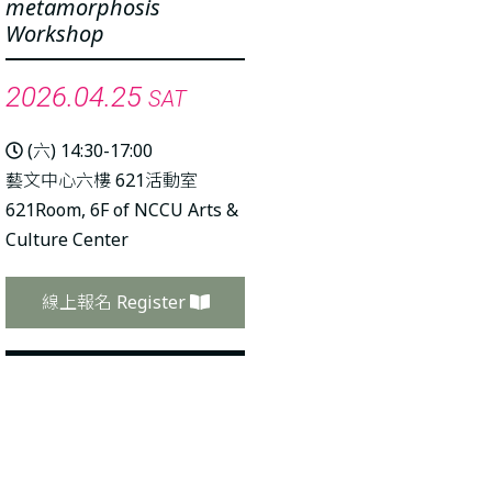
metamorphosis
Workshop
2026.04.25
SAT
(六) 14:30-17:00
藝文中心六樓 621活動室
621Room, 6F of NCCU Arts &
Culture Center
線上報名 Register