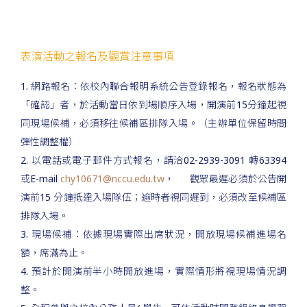
表演活動之報名及觀賞注意事項
1. 網路報名：依校內聯合報明系統公告登錄報名，報名狀態為
「確認」者，於活動當日依到場順序入場，開演前15分鐘起視
同現場候補，必須移往候補區排隊入場。（主辦單位保留時間
彈性調整權）
2. 以電話或電子郵件方式報名，請洽02-2939-3091 轉63394
或E-mail
chy10671@nccu.edu.tw
， 觀眾最遲必須於公告開
演前15 分鐘抵達入場隊伍；逾時者視同遲到，必須改至候補區
排隊入場。
3. 現場候補：依據現場實際出席狀況，開放現場候補進場名
額，席滿為止。
4. 預計於開演前半小時開放進場，實際情形將視現場情況調
整。