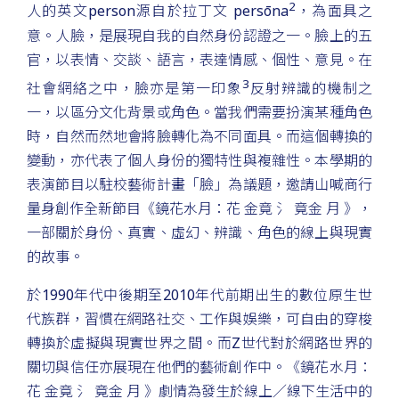
2
人的英文person源自於拉丁文 persōna
，為面具之
意。人臉，是展現自我的自然身份認證之一。臉上的五
官，以表情、交談、語言，表達情感、個性、意見。在
3
社會網絡之中，臉亦是第一印象
反射辨識的機制之
一，以區分文化背景或角色。當我們需要扮演某種角色
時，自然而然地會將臉轉化為不同面具。而這個轉換的
變動，亦代表了個人身份的獨特性與複雜性。本學期的
表演節目以駐校藝術計畫「臉」為議題，邀請山喊商行
量身創作全新節目《鏡花水月：花 金竟 氵 竟金 月 》，
一部關於身份、真實、虛幻、辨識、角色的線上與現實
的故事。
於1990年代中後期至2010年代前期出生的數位原生世
代族群，習慣在網路社交、工作與娛樂，可自由的穿梭
轉換於虛擬與現實世界之間。而Z世代對於網路世界的
關切與信任亦展現在他們的藝術創作中。《鏡花水月：
花 金竟 氵 竟金 月 》劇情為發生於線上／線下生活中的