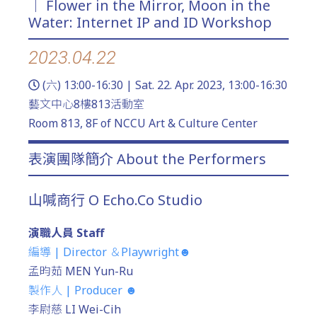
｜ Flower in the Mirror, Moon in the
Water: Internet IP and ID Workshop
2023.04.22
(六) 13:00-16:30 | Sat. 22. Apr. 2023, 13:00-16:30
藝文中心8樓813活動室
Room 813, 8F of NCCU Art & Culture Center
表演團隊簡介 About the Performers
山喊商行 Ο Echo.Co Studio
演職人員 Staff
編導 | Director ＆Playwright☻
孟昀茹 MEN Yun-Ru
製作人 | Producer ☻
李尉慈 LI Wei-Cih