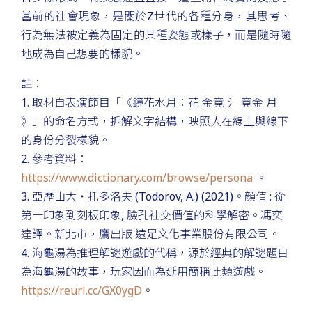
當前的社會現象，是關於Z世代的各種分身，其思考、
行為無法被定義為固定的某種姿態或樣子，而是隨時隨
地成為自己想要的樣貌。
註：
1. 取材自表演節目「《鏡花水月：花 金竟 氵 竟金 月
》」的命名方式，拆解文字結構，映照人在線上與線下
的身份分裂樣貌。
2. 參考資料：
https://www.dictionary.com/browse/persona
。
3. 亞歷山大‧托多洛夫 (Todorov, A.) (2021)。顏值 : 從
第一印象到刻板印象, 臉孔社交價值的科學解密。馮奕
達譯。新北市，鷹出版 遠足文化事業股份有限公司。
4. 海龜湯為推理解謎遊戲的代稱，源於經典的解謎題目
為海龜湯的故事，玩家因而為延用簡稱此類遊戲。
https://reurl.cc/GX0ygD
。