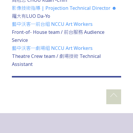
影像技術指導 | Projection Technical Director ☻
羅大有LUO Da-Yo
藝中沃客─前台組 NCCU Art Workers
Front-of- House team / 前台服務 Audience
Service
藝中沃客─劇場組 NCCU Art Workers
Theatre Crew team / 劇場技術 Technical
Assistant