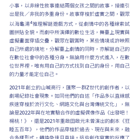
小事，以非線性敘事連結兩個女孩之間的故事，接連引
出是我／非我的多重身份。故事穿梭於虛實之間，觀眾
4
以海龜湯
推理解謎遊戲方式，從劇情中的各種線索試
圖拼貼全貌。而劇中所演繹的數位生活，舞臺上現實與
虛擬畫面穿插交疊，觀眾在觀賞時，某些情境或許映照
自己所處的境地，分解臺上劇情的同時，亦解謎自己的
在數位社會中的各種分身。無論用什麼方式進入，在數
位世界裡，唯有用自己的方式找到自己的身份，用自己
的力量才能定位自己。
2021年創立的山喊商行，匯聚一群Z世代的創作者，以
劇場紀錄社會現象。如同他們的自述「作品多以直線感
疾速穿梭於流行文化、網路文化與台灣傳統文化」，無
論是2022年與在地實驗合作的虛擬偶像作品《出發吧！
楊桃！》，還是2021年重啟田啟元未曾演出的劇本《狂
睡五百年》，他們的作品穿梭於過去、現在與未來，融
合多樣形式，轉換急速且直接。這些創作寫實的反應了